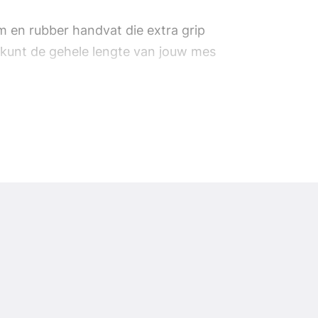
m en rubber handvat die extra grip
e kunt de gehele lengte van jouw mes
nomie van het nekmes én scharen