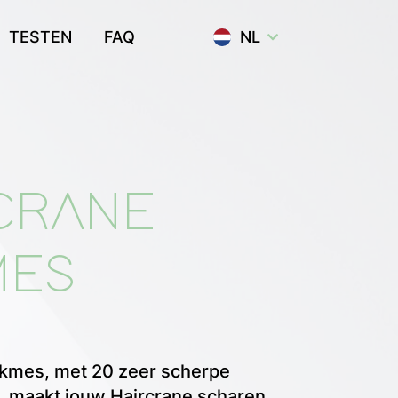
TESTEN
FAQ
NL
CRANE
MES
ekmes, met 20 zeer scherpe
 maakt jouw Haircrane scharen