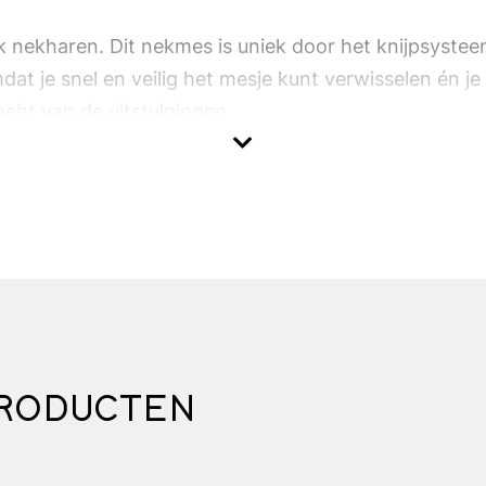
k nekharen. Dit nekmes is uniek door het knijpsystee
dat je snel en veilig het mesje kunt verwisselen én j
ebt van de uitstulpingen.
en en het mes zijn uitzonderlijk te noemen. De ergo
ding.
n rubber handvat voor extra grip en is zeer stevig.
RODUCTEN