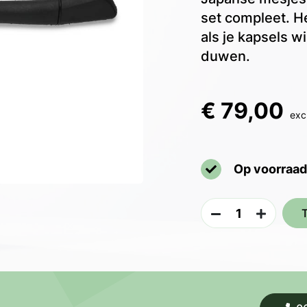
set compleet. H
als je kapsels wi
duwen.
€ 79,00
exc
Op voorraad