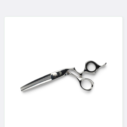
Dank des patentierten Haircrane-Winkels, des
3D-Griffs und des Finger-Drops arbeiten Sie in
einer natürlichen, entspannten Schneidehaltung.
PROFESSIONAL BLEND – 6.0 Zoll
Die Professional Blend ist aus japanischem Stahl
gefertigt und verfügt über 27 patentierte Zähne
auf der Oberbeckseite. Sie kombiniert Präzision
und Sanftheit bei Texturier- und Blendtechniken,
sodass Übergänge nahtlos verschmelzen. Dank
des patentierten Haircrane-Winkels, des 3D-
Griffs und des Finger-Drops arbeiten Sie in einer
natürlichen, entspannten Schneidehaltung.
Dieses Haircrane-Set wird geliefert mit:
-
Öl, Reinigungstuch, Stellschraubenschlüssel