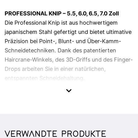
PROFESSIONAL KNIP – 5.5, 6.0, 6.5, 7.0 Zoll
Die Professional Knip ist aus hochwertigem
japanischem Stahl gefertigt und bietet ultimative
Präzision bei Point-, Blunt- und Über-Kamm-
Schneidetechniken. Dank des patentierten
Haircrane-Winkels, des 3D-Griffs und des Finger-
Drops arbeiten Sie in einer natürlichen,
entspannten Schneidehaltung.
PROFESSIONAL SLICE – 6.0 Zoll
Die Professional Slice ist aus japanischem Stahl
gefertigt und für geschmeidige Slicetechniken
konzipiert. Die Schere gleitet mühelos durch das
Haar und erzeugt weiche, fließende Übergänge.
VERWANDTE PRODUKTE